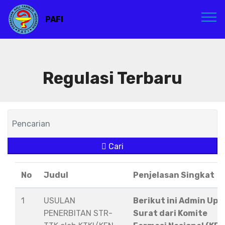
PAFI
Regulasi Terbaru
Cari
No
Judul
Penjelasan Singkat
1
USULAN
Berikut ini Admin Upl
PENERBITAN STR-
Surat dari Komite