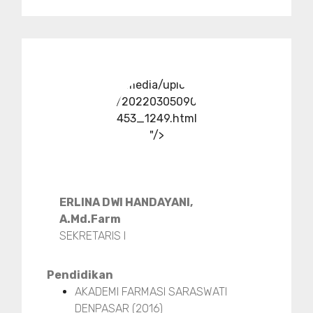
../media/upload
/20220305090
453_1249.html
"/>
ERLINA DWI HANDAYANI,
A.Md.Farm
SEKRETARIS I
Pendidikan
AKADEMI FARMASI SARASWATI
DENPASAR (2016)